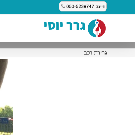
לג
תוכן
גרירת רכב