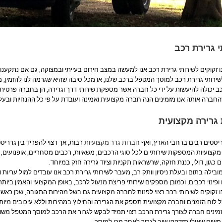
 גרירת רכב
 זקוקים לשירותי גרירת רכב אנו למעשה במצב חירום בעייתי ובמצוקה, גם אם נתקענו 
שירותי גרירת רכב למוסך המטפל ברכב שלנו, או מכל סיבה שהיא שגרמה לנו להזמין, מצ
ב יכולה להיעשות על ידי כל חברה אשר מספקת שירותי דרך וגרירה, הן בחברה פרטית
ברה אותה אנו מזמינים הנה חברה מקצועית ואמינה ועובדת על פי כל ההנחיות ובע
גרירה מקצועית
יסטים רבים ברחבי הארץ, ואף
חברות גרר מקצועיות
רבות, אך רצוי להפריד בין גררי
קצועיות המספקות שירותי ם לכל סוגי הרכבים, משאיות, רכבים מסחריים, אופנועים, 
כגון, דולי, כננת חזקה, שרשראות תקניות וציוד גרירה חזק במיוחד.
בילה בתום ובעלת ניסיון וותק רב, מעבר לשירותי גרירת רכב אנו עובדים למול עריות 
 ופינוי רכבים, וכמובן מספקים שירותי פריצת מנעול לרכב, באופן המקצועי והאמין ביותר
 זקוקים לשירותי רכב רצוי לפנות לחברה מקצועית גם בשל מהירות התגובה, שכן כאש
ל לוח הזמנים וחברה מקצועית תספק את הגרירה והחילוץ במהירות וללא עיכובים מיות
ינים חברה לצורך גרירת הרכב רצוי תמיד לבקש לגרור את הרכב למוסך המטפל משום 
שום שאולי תזדקקו שוב לגרור לאחר מכן למוסך.