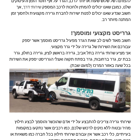
להמתנה של שלוש שעות או יותר לרכב הגרר על אף חוסר הזמן והעיסוקים
שלנו, כמובן שאנו יכולים להמתין ולחכות לרכב המספק
שירותי דרך
, אך
חשוב שנדע שאנו יכולים לפנות ישירות לחברת גרירה מקצועית ולחסוך זמן
המתנה מיותר רב.
גרריסט מקצועי ומוסמך!
חשוב מאוד לשים לב שאת הגרר מפעיל גרריסט מוסמך אשר יספק
עבורכם את השירות של גרירה על ידי גרר מקצועי.
אני מציע שרותי גרירה בתל אביב, גרירה בראשון לציון, גרירה בחולון, גרר
בבת ים, גרר ברחובות, גרר בפתח תקווה ואצלי הגרריסט יספק את השירות
בכל שעה באזור המרכז (למעט שבת).
שירותי גרירה צריכים להתבצע על ידי אדם שהוכשר והוסמך לבצע חילוץ
מהיר ובטוח ללא נזקים לרכוש שלכם, כמו רכבים אשר נתקעו במקומות
בעייתיים, כלי רכב אשר אין עבורם שירותי חילוץ בכל חברה כמו משאיות או